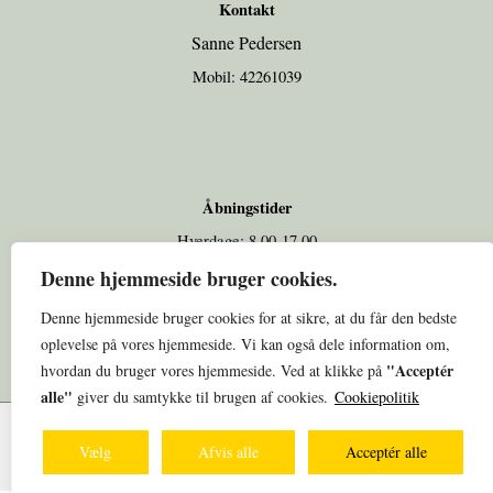
Kontakt
Sanne Pedersen
Mobil: 42261039
Åbningstider
Hverdage: 8.00-17.00
Weekend: Lukket
Denne hjemmeside bruger cookies.
Denne hjemmeside bruger cookies for at sikre, at du får den bedste
oplevelse på vores hjemmeside. Vi kan også dele information om,
"Acceptér
hvordan du bruger vores hjemmeside. Ved at klikke på
alle"
giver du samtykke til brugen af cookies.
Cookiepolitik
Copyright © 2025 Sanne Pedersen
Vælg
Afvis alle
Acceptér alle