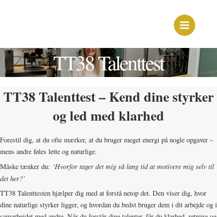
Gå
Main
til
Menu
indholdet
TT38 Talenttest
TT38 Talenttest – Kend dine styrker
og led med klarhed
Forestil dig, at du ofte mærker, at du bruger meget energi på nogle opgaver –
mens andre føles lette og naturlige.
‘Hvorfor tager det mig så lang tid at motivere mig selv til
Måske tænker du:
det her?’
TT38 Talenttesten hjælper dig med at forstå netop det. Den viser dig, hvor
dine naturlige styrker ligger, og hvordan du bedst bruger dem i dit arbejde og i
samarbejdet med andre. Når du forstår dine talenter, får du klarhed, retning og